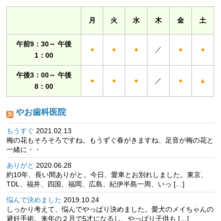
月
火
水
木
金
土
午前9：30～ 午後
●
●
●
／
●
●
1：00
午後3：00～ 午後
●
●
●
／
●
▲
8：00
やお歯科医院
もうすぐ
2021.02.13
梅の花もそろそろですね。もうずぐ春がきますね、足音が梅の花と
一緒に・・
ありがと
2020.06.28
約10年、長い間ありがと。今日、愛車とお別れしました。東京、
TDL、福井、四国、福岡、広島、紀伊半島一周、いっ […]
悩んで決めました
2019.10.24
しっかり考えて、悩んでやっぱり決めました。愛犬のメイちゃんの
避妊手術。来年の２月で5才になるし、やっぱり子供も […]