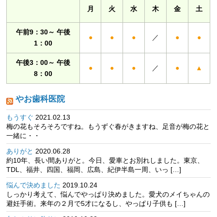
月
火
水
木
金
土
午前9：30～ 午後
●
●
●
／
●
●
1：00
午後3：00～ 午後
●
●
●
／
●
▲
8：00
やお歯科医院
もうすぐ
2021.02.13
梅の花もそろそろですね。もうずぐ春がきますね、足音が梅の花と
一緒に・・
ありがと
2020.06.28
約10年、長い間ありがと。今日、愛車とお別れしました。東京、
TDL、福井、四国、福岡、広島、紀伊半島一周、いっ […]
悩んで決めました
2019.10.24
しっかり考えて、悩んでやっぱり決めました。愛犬のメイちゃんの
避妊手術。来年の２月で5才になるし、やっぱり子供も […]